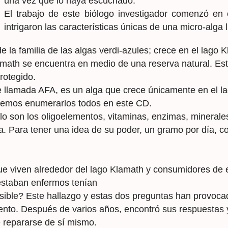
una vez que lo haya escuchado.
El trabajo de este biólogo investigador comenzó en
intrigaron las características únicas de una micro-alg
la familia de las algas verdi-azules; crece en el lago 
amath se encuentra en medio de una reserva natural. Est
rotegido.
lamada AFA, es un alga que crece únicamente en el lag
odemos enumerarlos todos en este CD.
lo son los oligoelementos, vitaminas, enzimas, minerale
. Para tener una idea de su poder, un gramo por día, co
que viven alrededor del lago Klamath y consumidores d
estaban enfermos tenían
ible? Este hallazgo y estas dos preguntas han provocad
to. Después de varios años, encontró sus respuestas y
 repararse de sí mismo.