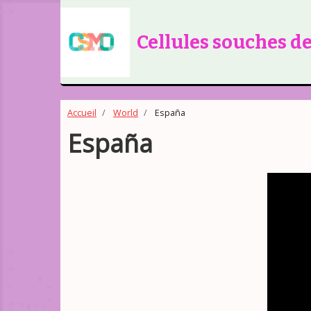
Cellules souches d
Accueil
World
España
España