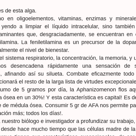
s de esta alga.
o en oligoelementos, vitaminas, enzimas y minerales,
 yendo a limpiar el líquido intracelular, sino tambié
aminantes que, desgraciadamente, se encuentran en c
tilamina. La feniletilamina es un precursor de la dop
lmente el nivel de bienestar.
l sistema respiratorio, la concentración, la memoria, y 
os desencadena rápidamente una sensación de s
, afinando así su silueta. Combate eficazmente todo t
ionará el resto de la larga lista de virtudes excepcional
sumo de 5 gramos por día, la Aphanizomenon flos aqu
la ósea en un 30%! Y esta característica es capital! Es
e de médula ósea. Consumir 5 gr de AFA nos permite pas
ción más; todos los días!.
 nuestro biólogo e investigador a profundizar su trabajo,
 desde hace mucho tiempo que las células madre de la 