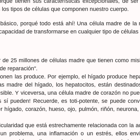
ue tienen sus características excepcionales, de ser "
s los tipos de células que componen nuestro cuerpo.
 básico, porqué todo está ahí! Una célula madre de l
 capacidad de transformarse en cualquier tipo de célula
 de 25 millones de células madre que tienen como misi
de reparación".
nen las produce. Por ejemplo, el hígado produce hepat
as madre del hígado, los hepatocitos, están destinado
sible. Y viceversa, una célula madre de corazón no pued
s sí pueden! Recuerde, es toti-potente, se puede conve
 hígado, corazón, hueso, ojo, pulmón, riñón, neurona, 
icularidad que está estrechamente relacionada con la 
 un problema, una inflamación o un estrés, ellos env